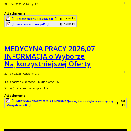
29 lipiec 2026
Odsłony: 92
Attachments:
[ ]
2265 kB
Ogłoszenie 16.KO.2026.pdf
[ ]
16386 kB
SWKO16.KO.2026.pdf
MEDYCYNA PRACY 2026,07
INFORMACJA o Wyborze
Najkorzystniejszej Oferty
20 lipiec 2026
Odsłony: 217
1.Oznaczenie sprawy: 01/MP-K-ce/2026
2.Treść informacji w załączniku.
Attachments:
695
MEDYCYNA PRACCY 2026..07 INFORMACJA o Wyborze Najkorzystniejszej
[ ]
kB
Oferty docx.pdf