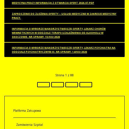
MEDYCYNA PRACY INFORMACJA Z OTWARCIA OFERT 2026.07.PDF
ZAPROSZENIE DO ZŁOŻENIA OFERTY – USŁUGI MEDYCZNE W ZAKRESIE MEDYCYNY
PRACY.
INFORMACJA O WYBORZE NAJKORZYSTNIEJSZEJ OFERTY, LEKARZ CHORÓB
WEWNĘTRZNYCH W ODDZIALE TERAPII UZALEŻNIENIA OD ALKOHOLU W
SKOCZOWIE. NR SPRAWY: 15/KO/2026
INFORMACJA O WYBORZE NAJKORZYSTNIEJSZEJ OFERTY, LEKARZ PSYCHIATRA NA
ODDZIALE PSYCHIATRYCZNYM III. NR SPRAWY: 14/KO/2026
Strona 1 z 88
Platforma Zakupowa
Zamówienia Szpital