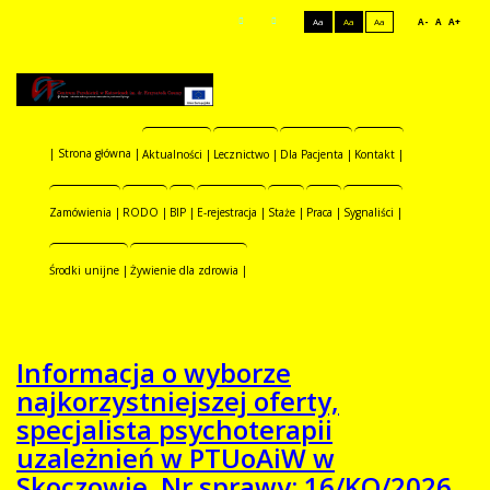
Aa
Aa
Aa
A-
A
A+
| Strona główna |
Aktualności |
Lecznictwo |
Dla Pacjenta |
Kontakt |
Zamówienia |
RODO |
BIP |
E-rejestracja |
Staże |
Praca |
Sygnaliści |
Środki unijne |
Żywienie dla zdrowia |
Informacja o wyborze
najkorzystniejszej oferty,
specjalista psychoterapii
uzależnień w PTUoAiW w
Skoczowie. Nr sprawy: 16/KO/2026