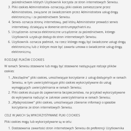
pośrednictwem których Użytkownik korzysta ze stron internetowych Serwisu.
Pliki cookies Administratora- oznaczają pliki cookies zamieszczane przez
Administratora, związane ze świadczeniem przez Administratora usług drogą
elektroniczną i za pośrednictwem Serwisu.
Serwis- oznacza stronę internetową, pod którą Administrator prowadzi serwis
internetowy, działającą w domenie centrumpsychiatrii.eu.
Urządzenie- oznacza elektroniczne urządzenie za pośrednictwem, którego
Użytkownik uzyskuje dostęp do stron internetowych Serwisu.
Użytkownik- oznacza podmiot, na rzecz którego mogą być świadczone usługi drogą
elektroniczną lub z którym może być zawarta umowa o świadczenie usług drogą
elektroniczną.
RODZAJE PLIKÓW COOKIES
W ramach Serwisu stosowane lub mogą być stosowane następujące rodzaje plików
cookies:
„Niezbędne" pliki cookies, umożliwiające korzystanie z usług dostępnych w ramach
Serwisu, w tym uwierzytelniające pliki cookies wykorzystywane do usług
wymagających uwierzytelniania w ramach Serwisu;
Pliki cookies służące do zapewnienia bezpieczeństwa, na przykład wykorzystywane
do wykrywania nadużyć w zakresie uwierzytelniania w ramach Serwisu;
„Wydajnościowe" pliki cookies, umożliwiające zbieranie informacji o sposobie
korzystania ze stron internetowych Serwisu.
CELE W JAKICH SĄ WYKORZYSTYWANE PLIKI COOKIES
Pliki cookies mogą lub wykorzystywane są w celu:
Dostosowania zawartości stron internetowych Serwisu do preferencji Użytkownika