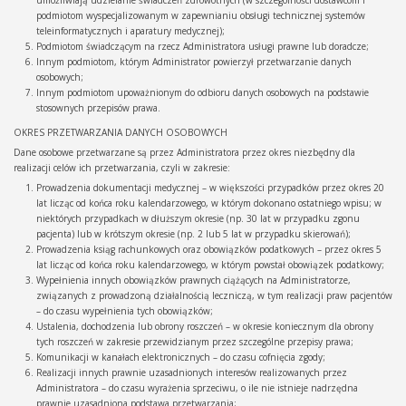
umożliwiają udzielanie świadczeń zdrowotnych (w szczególności dostawcom i
podmiotom wyspecjalizowanym w zapewnianiu obsługi technicznej systemów
teleinformatycznych i aparatury medycznej);
Podmiotom świadczącym na rzecz Administratora usługi prawne lub doradcze;
Innym podmiotom, którym Administrator powierzył przetwarzanie danych
osobowych;
Innym podmiotom upoważnionym do odbioru danych osobowych na podstawie
stosownych przepisów prawa.
OKRES PRZETWARZANIA DANYCH OSOBOWYCH
Dane osobowe przetwarzane są przez Administratora przez okres niezbędny dla
realizacji celów ich przetwarzania, czyli w zakresie:
Prowadzenia dokumentacji medycznej – w większości przypadków przez okres 20
lat licząc od końca roku kalendarzowego, w którym dokonano ostatniego wpisu; w
niektórych przypadkach w dłuższym okresie (np. 30 lat w przypadku zgonu
pacjenta) lub w krótszym okresie (np. 2 lub 5 lat w przypadku skierowań);
Prowadzenia ksiąg rachunkowych oraz obowiązków podatkowych – przez okres 5
lat licząc od końca roku kalendarzowego, w którym powstał obowiązek podatkowy;
Wypełnienia innych obowiązków prawnych ciążących na Administratorze,
związanych z prowadzoną działalnością leczniczą, w tym realizacji praw pacjentów
– do czasu wypełnienia tych obowiązków;
Ustalenia, dochodzenia lub obrony roszczeń – w okresie koniecznym dla obrony
tych roszczeń w zakresie przewidzianym przez szczególne przepisy prawa;
Komunikacji w kanałach elektronicznych – do czasu cofnięcia zgody;
Realizacji innych prawnie uzasadnionych interesów realizowanych przez
Administratora – do czasu wyrażenia sprzeciwu, o ile nie istnieje nadrzędna
prawnie uzasadniona podstawa przetwarzania;