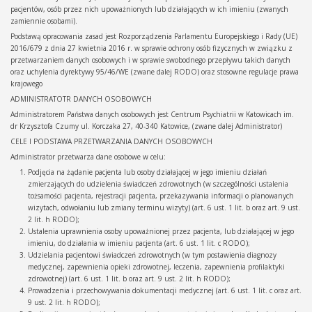
pacjentów, osób przez nich upoważnionych lub działających w ich imieniu (zwanych
zamiennie osobami).
Podstawą opracowania zasad jest Rozporządzenia Parlamentu Europejskiego i Rady (UE)
2016/679 z dnia 27 kwietnia 2016 r. w sprawie ochrony osób fizycznych w związku z
przetwarzaniem danych osobowych i w sprawie swobodnego przepływu takich danych
oraz uchylenia dyrektywy 95/46/WE (zwane dalej RODO) oraz stosowne regulacje prawa
krajowego
ADMINISTRATOTR DANYCH OSOBOWYCH
Administratorem Państwa danych osobowych jest Centrum Psychiatrii w Katowicach im.
dr Krzysztofa Czumy ul. Korczaka 27, 40-340 Katowice, (zwane dalej Administrator)
CELE I PODSTAWA PRZETWARZANIA DANYCH OSOBOWYCH
Administrator przetwarza dane osobowe w celu:
Podjęcia na żądanie pacjenta lub osoby działającej w jego imieniu działań
zmierzających do udzielenia świadczeń zdrowotnych (w szczególności ustalenia
tożsamości pacjenta, rejestracji pacjenta, przekazywania informacji o planowanych
wizytach, odwołaniu lub zmiany terminu wizyty) (art. 6 ust. 1 lit. b oraz art. 9 ust.
2 lit. h RODO);
Ustalenia uprawnienia osoby upoważnionej przez pacjenta, lub działającej w jego
imieniu, do działania w imieniu pacjenta (art. 6 ust. 1 lit. c RODO);
Udzielania pacjentowi świadczeń zdrowotnych (w tym postawienia diagnozy
medycznej, zapewnienia opieki zdrowotnej, leczenia, zapewnienia profilaktyki
zdrowotnej) (art. 6 ust. 1 lit. b oraz art. 9 ust. 2 lit. h RODO);
Prowadzenia i przechowywania dokumentacji medycznej (art. 6 ust. 1 lit. c oraz art.
9 ust. 2 lit. h RODO);