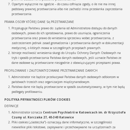
Opartym wyłącznie na zgodzie – do czasu cofnięcia zgody, o ile nie ma innej
podstawy prawnej przetwarzania albo nie zachodzi inna przesłanka zaprzestania
przetwarzania.
PRAWA OSOBY KTÓREJ DANE SĄ PRZETWARZANE
Przysługuje Państwu prawo do: żądania od Administratora dostępu do danych
osobowych, prawo do ich sprostowania, prawo do usunięcia, ograniczenia
przetwarzania oraz prawo do wniesienia sprzeciwu wobec przetwarzania, z
zastrzeżeniem jednak zasad gromadzenia i przetwarzania danych w dokumentacji
medycznej, o których mowa w szczególnych przepisach prawnych.
Istnieje możliwość wniesienia skargi do Urzędu Ochrony Danych Osobowych na
tryb i sposób przetwarzania Państwa danych osobowych, jeśli uznacie Państwo że
dane osobowe są przetwarzane niezgodnie z obowiązującymi przepisami prawa.
PROFILOWANIE I ZAUTOMATYZOWANE PRZETWARZANIE DANYCH
Administrator nie będzie przekazywał Państwa danych osobowych odbiorcom w
państwach trzecich oraz organizacjom międzynarodowym.
Państwa dane nie będą przetwarzane w sposób zautomatyzowany, w tym nie będą
podlegały profilowaniu.
POLITYKA PRYWATNOŚCI PLIKÓW COOKIES
DEFINICJE
Administrator oznacza
Centrum Psychiatrii w Katowicach im. dr Krzysztofa
Czumy ul. Korczaka 27, 40-340 Katowice
Pliki cookies („ciasteczka”)- oznaczają dane informatyczne, w szczególności
niewielkie pliki tekstowe, zapisywane i przechowywane na urządzeniach za