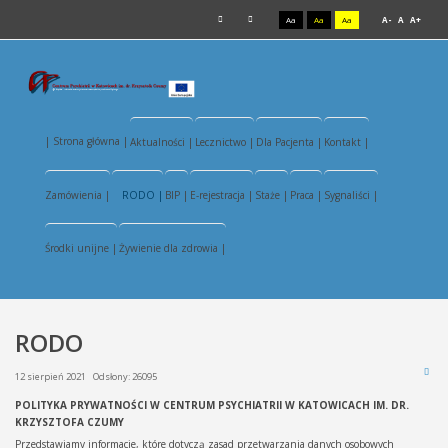
Aa
Aa
Aa
A-
A
A+
| Strona główna |
Aktualności |
Lecznictwo |
Dla Pacjenta |
Kontakt |
Zamówienia |
RODO |
BIP |
E-rejestracja |
Staże |
Praca |
Sygnaliści |
Środki unijne |
Żywienie dla zdrowia |
RODO
12 sierpień 2021
Odsłony: 26095
POLITYKA PRYWATNOŚCI W CENTRUM PSYCHIATRII W KATOWICACH IM. DR.
KRZYSZTOFA CZUMY
Przedstawiamy informacje, które dotyczą zasad przetwarzania danych osobowych