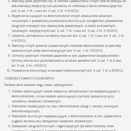
Realizacji praw pacjentów (np. w zakresie upoważnienia innych osób do dostępu do
dokumentacji medycznej lub udzielenia im informacji o stanie zdrowia pacjenta)
(art. 6 ust. 1 lit. c oraz art. 9 ust. 2 lit. h RODO);
Wypełnienia ciążących na Administratorze innych obowiązków prawnych
związanych z prowadzoną działalnością leczniczą (w szczególności prowadzenia
ksiąg rachunkowych oraz obowiązków podatkowych, w celach archiwalnych,
naukowych, statystycznych) (art. 6 ust. 1 lit. c oraz art. 9 ust. 2 lit. h RODO);
Ustalenia, dochodzenia lub obrony roszczeń (art. 6 ust. 1 lit. f oraz art. 9 ust. 2 lit.
h RODO);
Realizacji innych prawnie uzasadnionych interesów Administratora na potrzeby
wewnętrznych celów administracyjnych (art. 6 ust. 1 lit. f RODO);
Ochrony żywotnych interesów pacjentów w tym zapewnienie bezpieczeństwa i
ochrony mienia oraz przeciwdziałaniu skutkom pandemii (art. 6 ust. 1 lit d oraz
art. 9 ust. 2 lit. c RODO);
Prowadzenia komunikacji w kanałach elektronicznych (art. 6 ust. 1 lit. a RODO),
ODBIORCY DANYCH OSOBOWYCH
Państwa dane osobowe mogą zostać udostępnione:
Osobom wykonującym zawód medyczny zatrudnionym lub współpracującym z
Administratorem, innym osobom wykonującym czynności pomocnicze przy
udzielaniu świadczeń zdrowotnych;
Podmiotom świadczącym na rzecz Administratora usługi z zakresu rozwiązań
teleinformatycznych,
Podmiotom leczniczym współpracującym z Administratorem w celu zapewnienia
ciągłości leczenia oraz dostępności świadczeń zdrowotnych;
Dostawcom usług technicznych i organizacyjnych dla Administratora, które