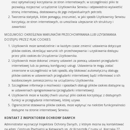
oraz optymalizacji korzystania ze stron internetowych; w szczególności pliki te
pozwalają rozpoznać urządzenie Użytkownika Serwisu i odpowiednio wyświetlić
stronę internetową, dostosowaną do jego indywidualnych potrzeb;
Tworzenia statystyk, które pomagają zrozumieć, w jaki sposób Użytkownicy Serwisu
korzystają ze stron internetowych, co umożliwia ulepszanie ich struktury i
zawartości
MOŻLIWOŚCI OKREŚLENIA WARUNKÓW PRZECHOWYWANIA LUB UZYSKIWANIA
DOSTĘPU PRZEZ PLIKI COOKIES
Użytkownik może samodzielnie i w każdym czasie zmienić ustawienia dotyczące
plików cookies, określając warunki ich przechowywania i uzyskiwania dostępu
przez pliki cookies do Urządzenia Użytkownika.
Użytkownik może dokonać zmiany ustawień za pomocą ustawień przeglądarki
internetowej lub za pomocą konfiguracji usługi. Ustawienia te mogą zostać
zmienione w szczególności w taki sposób, aby blokować automatyczną obsługę
plików cookies w ustawieniach przeglądarki internetowej bądź informować o ich
każdorazowym zamieszczeniu na urządzeniu Użytkownika.
Szczegółowe informacje o możliwości i sposobach obsługi plików cookies dostępne są
w ustawieniach oprogramowania (przeglądarki internetowej).
Użytkownik może w każdej chwili usunąć pliki cookies korzystając z dostępnych
funkcji w przeglądarce internetowej, której używa.
Ograniczenie stosowania plików cookies, może wpłynąć na niektóre funkcjonalności
dostępne na stronie internetowej Serwisu.
KONTAKT Z INSPEKTOREM OCHRONY DANYCH
Administrator wyznaczył Inspektora Ochrony Danych, z którym można się kontaktować
na adres: Centrum Psychiatrii w Katowicach im. dr Krzysztofa Czumy ul. Korczaka 27,